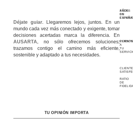
AÑOS
SEDES
DE
EN
EXPERI
ESPAÑA
Déjate guiar
. Llegaremos lejos, juntos. En un
mundo cada vez más conectado y exigente, tomar
decisiones acertadas marca la diferencia. En
AUSARTA
, no sólo ofrecemos soluciones;
PERSON
CLIENT
A
trazamos contigo el camino más eficiente,
TU
SERVIC
sostenible y adaptado a tus necesidades.
CLIENT
SATISF
RATIO
DE
FIDELID
TU OPINIÓN IMPORTA